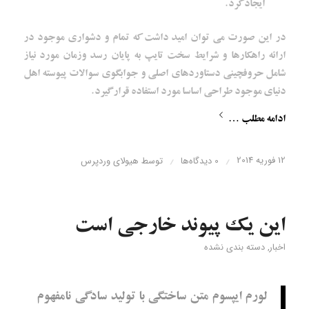
ایجاد کرد.
در این صورت می توان امید داشت که تمام و دشواری موجود در
ارائه راهکارها و شرایط سخت تایپ به پایان رسد وزمان مورد نیاز
شامل حروفچینی دستاوردهای اصلی و جوابگوی سوالات پیوسته اهل
دنیای موجود طراحی اساسا مورد استفاده قرار گیرد.
ادامه مطلب …
12 فوریه 2014
/
/
0 دیدگاه‌ها
توسط
هیولای وردپرس
این یک پیوند خارجی است
اخبار
,
دسته بندی نشده
لورم ایپسوم متن ساختگی با تولید سادگی نامفهوم