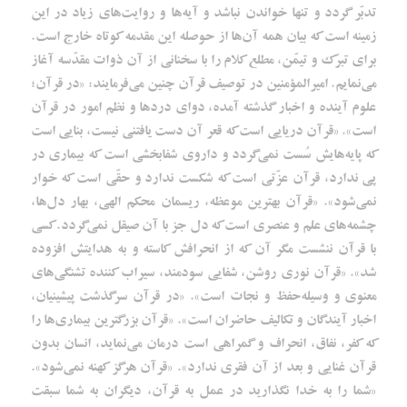
تدبّر گردد و تنها خواندن نباشد و آیه‌ها و روایت‌های زیاد در این
زمینه است که بیان همه‌ آن‌ها از حوصله‌ این مقدمه کوتاه خارج است.
برای تبرّک و تیمّن، مطلع کلام را با سخنانی از آن ذوات مقدّسه آغاز
می‌نمایم. امیرالمؤمنین در توصیف قرآن چنین می‌فرمایند: «در قرآن؛
علوم آینده و اخبار گذشته آمده، دوای دردها و نظم امور در قرآن
است». «قرآن دریایی است که قعر آن دست یافتنی نیست، بنایی است
که پایه‌هایش سُست نمی‌گردد و داروی شفابخشی است که بیماری در
پی ندارد، قرآن عزّتی است که شکست ندارد و حقّی است که خوار
نمی‌شود». «قرآن بهترین موعظه، ریسمان محکم الهی، بهار دل‌ها،
چشمه‌های علم و عنصری است که دل جز با آن صیقل نمی‌گردد. کسی
با قرآن ننشست مگر آن که از انحرافش کاسته و به هدایتش افزوده
شد». «قرآن نوری روشن، شفایی سودمند، سیراب کننده تشنگی‌های
معنوی و وسیله‌حفظ و نجات است». «در قرآن سرگذشت پیشینیان،
اخبار آیندگان و تکالیف حاضران است». «قرآن بزرگترین بیماری‌ها را
که کفر، نفاق، انحراف و گمراهی است درمان می‌نماید، انسان بدون
قرآن غنایی و بعد از آن فقری ندارد». «قرآن هرگز کهنه نمی‌شود».
«شما را به خدا نگذارید در عمل به قرآن، دیگران به شما سبقت