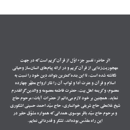
اثر حاضر؛ تفسیر جزء اوّل از قرآن کریم است که در جهت
مهجوریت‌زدایی از قرآن کریم و در ارائه‌ پیام‌های انسان‌ساز وحیانی
نگاشته شده است، تا این بنده کمترین بتواند دِین خود را نسبت به
اسلام و قرآن و عترت اَدا و ثواب آن را نثار ارواح مطهّر چهارده
معصوم: و کریمه‌ اهل بیت، حضرت فاطمه معصومه و والدین گرانقدرم
نماید. همچنین بر خود لازم می‌دانم از حضرات آیات‌؛ مرحوم حاج
شیخ غلامعلی حاج شریفی خوانساری، حاج سیّد احمد حسینی اشکوری
و مرحوم حاج سیّد باقر موسوی همدانی که همواره مشوّق حقیر در
این راه مقدّس بوده‌اند، تشکر و قدردانی نمایم.