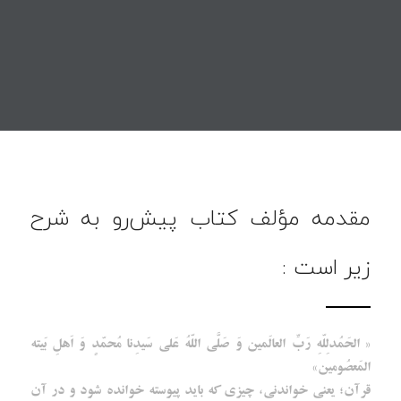
مقدمه مؤلف کتاب پیش‌رو به شرح
زیر است :
« الحَمُدلِلّهِ رَبِّ العالَمین وَ صَلَّی اللّهُ عَلی سَیدِنا مُحمّدٍ وَ اَهلِ بَیته
المَعصُومین»
قرآن؛ یعنی خواندنی، چیزی که باید پیوسته خوانده شود و در آن