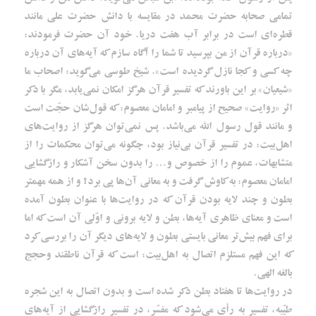
تمامی صحابه‌ حضرت محمد در مقایسه با دانش حضرت علی مانند
قطره‌ای است در برابر آب هفت دریا. خود آن حضرت فرمودند:
«درباره‌ قرآن از من بپرسید تا شما را آگاه سازم که آیه‌های آن درباره‌
چه کسی و کجا نازل گردیده است». شیخ طوسی می‌گوید: اصحاب ما
«شیعیان» بر این باورند که تفسیر قرآن هرگز امکان نمی‌یابد، مگر با ذکر
اثر «روایت» صحیح از پیامبر و امامان معصوم: که قول‌شان حجّت است
و مانند قول رسول الله می‌باشد. پس نمی‌توان هرگز از روایت‌های
اهل‌بیت: در تفسیر قرآن بی‌نیاز بود، چگونه می‌توان محکمات را از
متشابهات، عموم را از خصوص و… را بدون سخن آشکار و رازگشایی
امامان معصوم: به کاوش گرفت و به معانی آن‌ها پی برد؟ و از همه مهمتر
بطون و چند لایه بودن قرآن که در روایت‌ها با عنوان بطون آمده
است و معنای ظاهری آیه‌ها، بطن و لایه‌ برونی و اوّلی آن است که اما
برای فهم بیش‌تر معانی بایستی بطون و لایه‌های دیگر آن را بررسی کرد
که این فهم مستلزم اتصال به اهل‌بیت: است که قرآن ناطقند وحجج
بالغه‌ الهی.
در روایت‌ها تا هفتاد بطن ذکر شده است و بدون اتصال به این شجره‌
طیّبه، تفسیر به رأی می‌شود که مفسّر، در تفسیر رازگشایی از آیه‌های