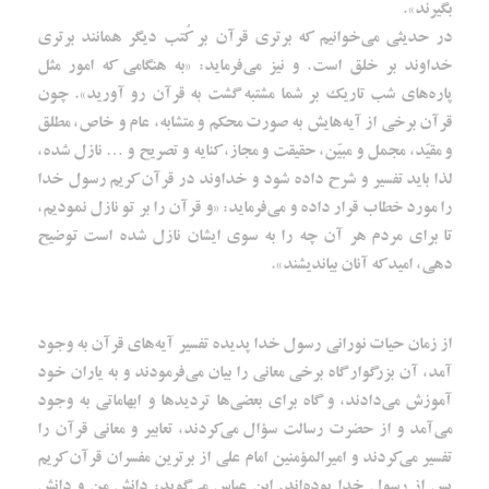
بگیرند».
در حدیثی می‌خوانیم که برتری قرآن بر کُتب دیگر همانند برتری
خداوند بر خلق است. و نیز می‌فرماید: «به هنگامی که امور مثل
پاره‌های شب تاریک بر شما مشتبه گشت به قرآن رو آورید». چون
قرآن برخی از آیه‌هایش به صورت محکم و متشابه، عام و خاص، مطلق
و مقیّد، مجمل و مبیّن، حقیقت و مجاز، کنایه و تصریح و … نازل شده،
لذا باید تفسیر و شرح داده شود و خداوند در قرآن کریم رسول خدا
را مورد خطاب قرار داده و می‌فرماید: «و قرآن را بر تو نازل نمودیم،
تا برای مردم هر آن چه را به سوی ایشان نازل شده است توضیح
دهی، امید که آنان بیاندیشند».
از زمان حیات نورانی رسول خدا پدیده‌ تفسیر آیه‌های قرآن به وجود
آمد، آن بزرگوار گاه برخی معانی را بیان می‌فرمودند و به یاران خود
آموزش می‌دادند، و گاه برای بعضی‌ها تردیدها و ابهاماتی به وجود
می‌آمد و از حضرت رسالت سؤال می‌کردند، تعابیر و معانی قرآن را
تفسیر می‌کردند و امیرالمؤمنین امام علی از برترین مفسران قرآن کریم
پس از رسول خدا بوده‌اند. ابن عباس می‌گوید: دانش من و دانش